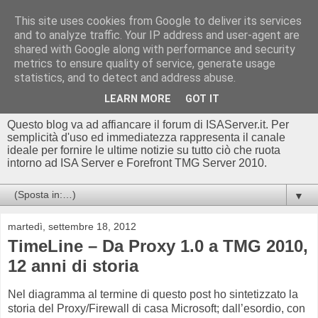
This site uses cookies from Google to deliver its services
Blog di
and to analyze traffic. Your IP address and user-agent are
shared with Google along with performance and security
ISAserver.it/TMGserver.c
metrics to ensure quality of service, generate usage
statistics, and to detect and address abuse.
om - Luca Conte
LEARN MORE
GOT IT
Questo blog va ad affiancare il forum di ISAServer.it. Per
semplicità d'uso ed immediatezza rappresenta il canale
ideale per fornire le ultime notizie su tutto ciò che ruota
intorno ad ISA Server e Forefront TMG Server 2010.
▼
martedì, settembre 18, 2012
TimeLine – Da Proxy 1.0 a TMG 2010,
12 anni di storia
Nel diagramma al termine di questo post ho sintetizzato la
storia del Proxy/Firewall di casa Microsoft; dall’esordio, con