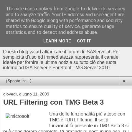
This site uses cookies from Google to deliver its services
Blog di
and to analyze traffic. Your IP address and user-agent are
shared with Google along with performance and security
ISAserver.it/TMGserver.c
metrics to ensure quality of service, generate usage
statistics, and to detect and address abuse.
om - Luca Conte
LEARN MORE
GOT IT
Questo blog va ad affiancare il forum di ISAServer.it. Per
semplicità d'uso ed immediatezza rappresenta il canale
ideale per fornire le ultime notizie su tutto ciò che ruota
intorno ad ISA Server e Forefront TMG Server 2010.
▼
giovedì, giugno 11, 2009
URL Filtering con TMG Beta 3
Una delle funzionalità più attese con
TMG è l'URL filtering. Il set di
funzionalità presente in TMG Beta 3 si
può considerare completo. Vi rimando al post, in inglese, sul