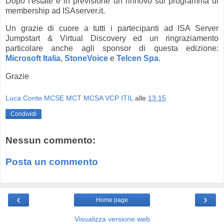
Dopo l'estate è in previsione un rinnovo sul programma di
membership ad ISAserver.it.
Un grazie di cuore a tutti i partecipanti ad ISA Server
Jumpstart & Virtual Discovery ed un ringraziamento
particolare anche agli sponsor di questa edizione:
Microsoft Italia
,
StoneVoice
e
Telcen Spa
.
Grazie
Luca Conte MCSE MCT MCSA VCP ITIL
alle
13:15
Condividi
Nessun commento:
Posta un commento
‹
›
Home page
Visualizza versione web