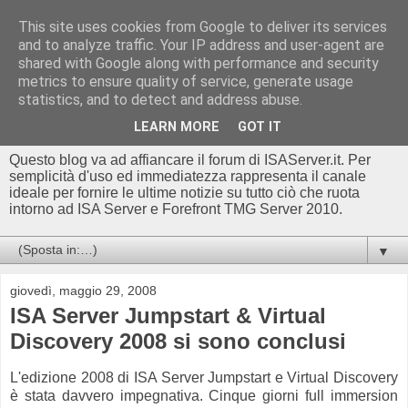
This site uses cookies from Google to deliver its services
Blog di
and to analyze traffic. Your IP address and user-agent are
shared with Google along with performance and security
ISAserver.it/TMGserver.c
metrics to ensure quality of service, generate usage
statistics, and to detect and address abuse.
om - Luca Conte
LEARN MORE
GOT IT
Questo blog va ad affiancare il forum di ISAServer.it. Per
semplicità d'uso ed immediatezza rappresenta il canale
ideale per fornire le ultime notizie su tutto ciò che ruota
intorno ad ISA Server e Forefront TMG Server 2010.
▼
giovedì, maggio 29, 2008
ISA Server Jumpstart & Virtual
Discovery 2008 si sono conclusi
L'edizione 2008 di ISA Server Jumpstart e Virtual Discovery
è stata davvero impegnativa. Cinque giorni full immersion